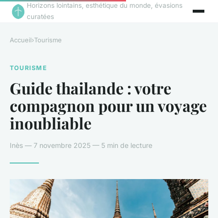
Horizons lointains, esthétique du monde, évasions
curatées
Accueil
›
Tourisme
TOURISME
Guide thailande : votre
compagnon pour un voyage
inoubliable
Inès — 7 novembre 2025 — 5 min de lecture