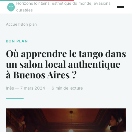
Horizons lointains, esthétique du monde, évasions
curatées
Accueil
›
Bon plan
BON PLAN
Où apprendre le tango dans
un salon local authentique
à Buenos Aires ?
Inès — 7 mars 2024 — 6 min de lecture