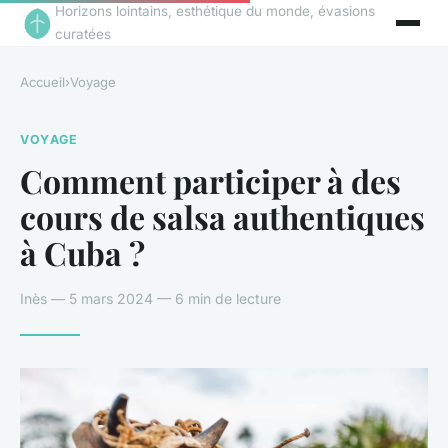
Horizons lointains, esthétique du monde, évasions
curatées
Accueil
›
Voyage
VOYAGE
Comment participer à des
cours de salsa authentiques
à Cuba ?
Inès — 5 mars 2024 — 6 min de lecture