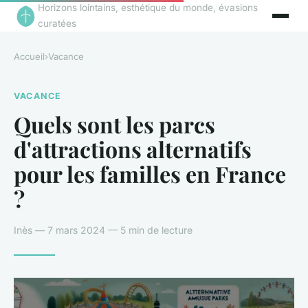
Horizons lointains, esthétique du monde, évasions
curatées
Accueil
›
Vacance
VACANCE
Quels sont les parcs
d'attractions alternatifs
pour les familles en France
?
Inès — 7 mars 2024 — 5 min de lecture