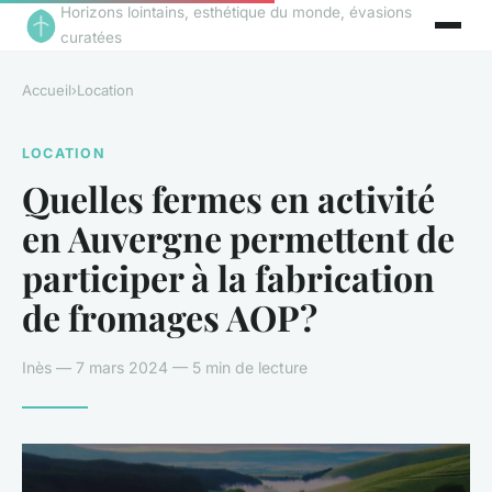
Horizons lointains, esthétique du monde, évasions
curatées
Accueil
›
Location
LOCATION
Quelles fermes en activité
en Auvergne permettent de
participer à la fabrication
de fromages AOP?
Inès — 7 mars 2024 — 5 min de lecture